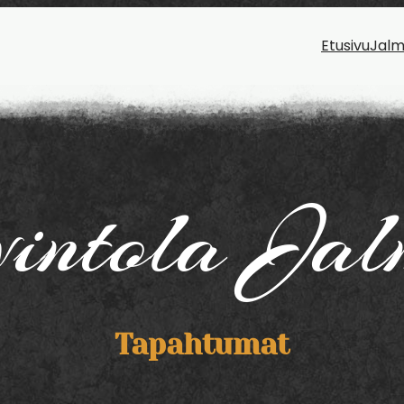
Etusivu
Jalm
vintola Jal
Tapahtumat