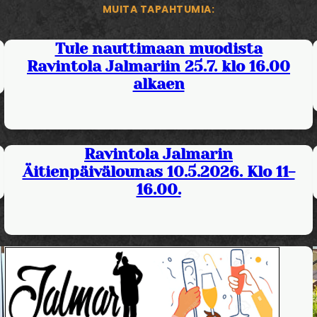
MUITA TAPAHTUMIA:
Tule nauttimaan muodista
Ravintola Jalmariin 25.7. klo 16.00
alkaen
Ravintola Jalmarin
Äitienpäivälounas 10.5.2026. Klo 11-
16.00.