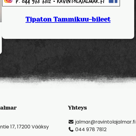
Tipaton Tammikuu-bileet
Jalmar
Yhteys
jalmar@ravintolajalmar.fi
ntie 17, 17200 Vääksy
044 978 7812